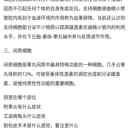
因而不引起任何个体的自身免疫
反应
。支持细胞使曲精小管
管腔内有别于血液环境的作用称为血睾屏障。当前还认识到
支持细胞能分泌不少物质以提高
雄激素
在曲精小管内的利用
水平，并在下丘脑-垂体-
睾丸
轴中参与反馈调节作用。
三、间质细胞
间质细胞是睾丸间质中最具特殊功能的一种细胞。几乎占睾
丸体积的12%。可接受垂体性激素的调控合成和分泌雄激
素，是维持
男性性功能
的重要细胞。
阴茎在哪个部位
附睾炎有什么症状
艾滋病龟头什么症状
割包皮手术是什么感觉，要注意什么