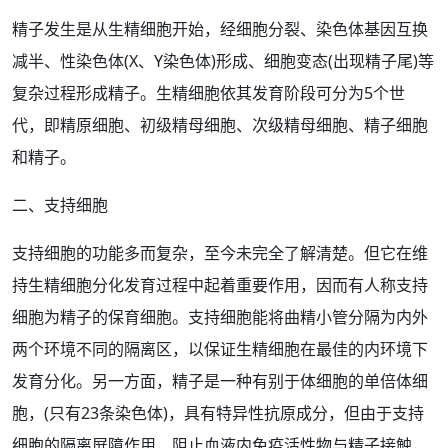
精子
发生是从生精细胞开始，经细胞分裂、
染色体
基因互换
减半、性染色体(X、
Y染色体
)形成、细胞变态(出现精子尾)等
复杂
过程
形成精子。生精细胞依其
发育
阶段可分为5个世
代，即精原细胞、初级精母细胞、次级精母细胞、精子细胞
和精子。
二、支持细胞
支持细胞的
功能
多而复杂，至今未完全了解清楚。但它在维
持生精细胞分化
发育过程
中起着重要
作用
，因而有人称支持
细胞为精子的保育细胞。支持细胞能将曲精小管分隔为内外
两个环境
不同
的隔离区，以保证生精细胞在最佳的内环境下
发育分化。另一方面，精子是一种有别于
体细胞
的单倍体细
胞，(只有23条染色体)，具有特异性抗原成分，但由于支持
细胞的隔离屏障作用，阻止血液内免疫活性物与精子接触，