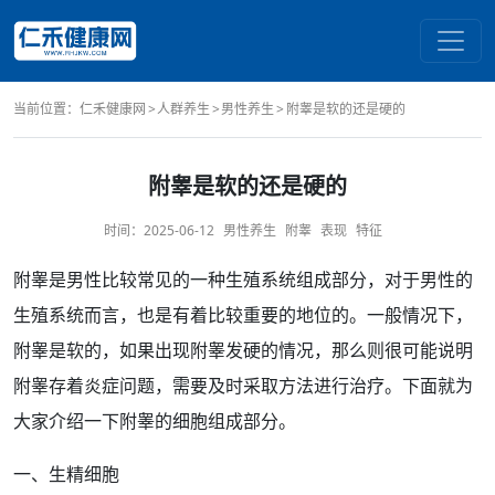
当前位置：
仁禾健康网
人群养生
男性养生
附睾是软的还是硬的
附睾是软的还是硬的
时间：
2025-06-12
男性养生
附睾
表现
特征
附睾
是
男性
比较常见的一种
生殖系统
组成
部分，对于男性的
生殖系统而言，也是有着比较重要的地位的。一般情况下，
附睾是软的，如果出现附睾发硬的情况，那么则很可能说明
附睾存着
炎症
问题，需要及时采取
方法
进行
治疗
。下面就为
大家介绍一下附睾的细胞组成部分。
一、
生精
细胞