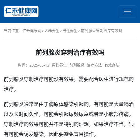
当前位置：
仁禾健康网
人群养生
男性养生
前列腺炎穿刺治疗有效吗
前列腺炎穿刺治疗有效吗
时间：
2025-06-12
男性养生
前列腺炎
治疗方法
有效办法
前列腺炎
穿刺
治疗
可能没有
效果
，需要配合医生进行规范的
治疗。
前列腺
炎通常是由于病原体感染引起的，有可能是大量
喝酒
以及
长时间
久坐，可能会引起
尿频尿急
或者是小
腹部
疼痛
。
穿刺治疗的效果可能并不是特别的理想，如果治疗不当，很
有可能会诱发感染，因此要避免盲目
操作
。