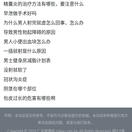
精囊炎的治疗方法有哪些，要注意什么
早泄做手术好吗
为什么男人射完就虚怎么回事，怎么办
导致男性勃起障碍的原因
男人小便出血块怎么办
一插就射是什么原因
男士健身房减脂计划表
没射就软了
冠状沟炎症
阴茎在哪个部位
包皮过长的危害有哪些啊
声明：本站信息仅供参考，不能作为诊断及医疗的依据。本站如有转载或引用文
章涉及版权问题，请速与我们联系。
Copyright © 2026
仁禾健康网
rhjkw.com Inc.All Rights Reserved.
赣ICP备