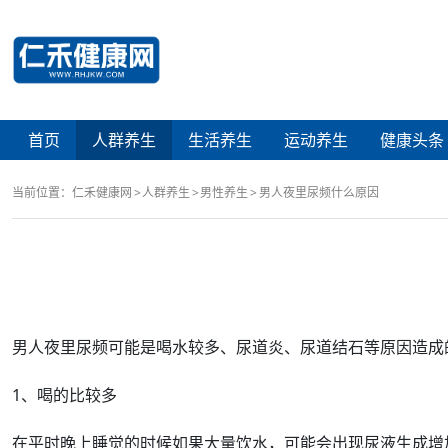
首页
人群养生
生活养生
运动养生
健康头条
当前位置：
仁禾健康网
人群养生
男性养生
男人夜里尿频什么原因
男人
夜里
尿频
可能是
喝水
较多、
尿道炎
、
尿道
结石
等
原因
造成
1、喝的比较多
在平时晚上睡觉的时候如果大量饮水，可能会出现
尿液
生成增