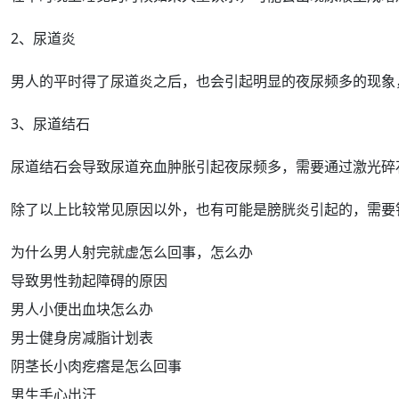
2、尿道炎
男人的平时得了尿道炎之后，也会引起明显的夜尿频多的现象
3、
尿道结石
尿道结石会导致尿道充
血肿
胀引起夜尿频多，需要通过
激光
碎
除了以上比较常见原因以外，也有可能是
膀胱
炎引起的，需要
为什么男人射完就虚怎么回事，怎么办
导致男性勃起障碍的原因
男人小便出血块怎么办
男士健身房减脂计划表
阴茎长小肉疙瘩是怎么回事
男生手心出汗