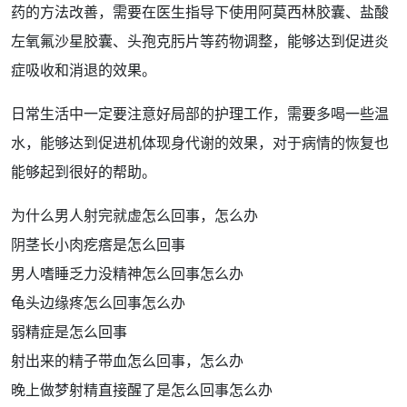
药的
方法
改善，需要在医生指导下使用阿莫西林胶囊、
盐酸
左氧氟沙星
胶囊、
头孢
克肟片等
药物
调整，能够达到促进炎
症吸收和消退的
效果
。
日常生活中一定要注意好局部的
护理
工作，需要多喝一些温
水，能够达到促进机
体现
身代谢的效果，对于病情的
恢复
也
能够起到很好的帮助。
为什么男人射完就虚怎么回事，怎么办
阴茎长小肉疙瘩是怎么回事
男人嗜睡乏力没精神怎么回事怎么办
龟头边缘疼怎么回事怎么办
弱精症是怎么回事
射出来的精子带血怎么回事，怎么办
晚上做梦射精直接醒了是怎么回事怎么办