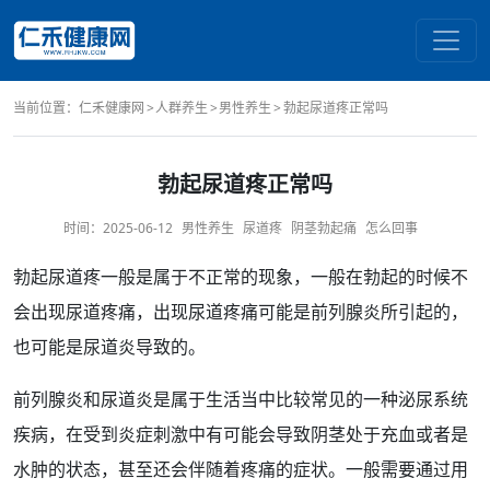
当前位置：
仁禾健康网
人群养生
男性养生
勃起尿道疼正常吗
勃起尿道疼正常吗
时间：
2025-06-12
男性养生
尿道疼
阴茎勃起痛
怎么回事
勃起
尿道
疼一般是属于不
正常
的现象，一般在勃起的时候不
会出现尿道
疼痛
，出现
尿道疼痛
可能是
前列腺炎
所引起的，
也可能是
尿道炎
导致的。
前列腺
炎和尿道炎是属于生活当中比较常见的一种
泌尿系统
疾病，在受到
炎症
刺激中有可能会导致
阴茎
处于充血或者是
水肿
的状态，甚至还会伴随着疼痛的
症状
。一般需要通过用