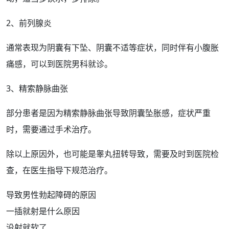
2、
前列腺
炎
通常表现为阴囊有下坠、阴囊不适等症状，同时伴有
小腹胀
痛
感，可以到医院
男科
就诊。
3、
精索
静脉曲张
部分患者是因为
精索静脉
曲张导致阴囊坠胀感，症状严重
时，需要通过
手术治疗
。
除以上原因外，也可能是
睾丸扭转
导致，需要及时到医院
检
查
，在医生指导下规范
治疗
。
导致男性勃起障碍的原因
一插就射是什么原因
没射就软了