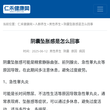
当前位置：
仁禾健康网
人群养生
男性养生
阴囊坠胀感是怎么回事
阴囊坠胀感是怎么回事
时间：
2025-06-12
男性养生
阴囊
原因
病因
阴囊
坠胀感可能是
精索静脉曲张
、
前列腺炎
、急性
睾丸
炎等
原因
导致，在此期间多注意休息，避免过度
疲劳
。
1、急性
睾丸炎
可能是
长时间
憋尿、不洁
性生活
等原因导致急性睾丸炎，通
常
表现
疼、坠胀感等
症状
，可以通
过多
休息，避免过度活
动，适当多饮水，多排尿。