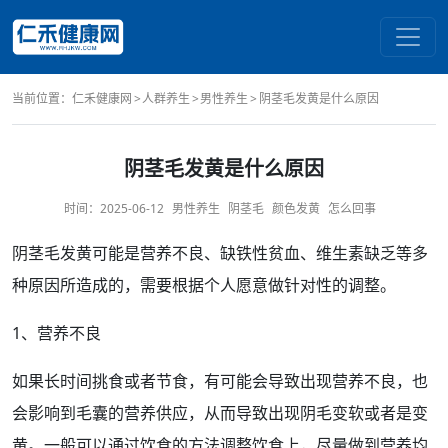
当前位置：
仁禾健康网
人群养生
男性养生
阴茎毛发黄是什么原因
阴茎毛发黄是什么原因
时间：
2025-06-12
男性养生
阴茎毛
颜色发黄
怎么回事
阴茎
毛
发黄
可能是营养不良、
缺铁
性
贫血
、维生素
缺乏
等多
种
原因
所造成的，需要根据个人愿意做针对性的调整。
1、营养不良
如果
长时间
挑食或者节食，有可能会导致出现营养不良，也
会
影响
到
毛囊
的营养供应，从而导致出现阴毛
变软
或者是变
黄。一般可以通过
饮食
的
方法
调整饮食上，尽量做到营养均