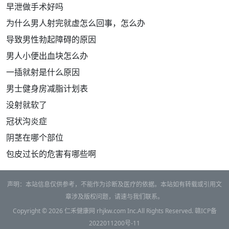
早泄做手术好吗
为什么男人射完就虚怎么回事，怎么办
导致男性勃起障碍的原因
男人小便出血块怎么办
一插就射是什么原因
男士健身房减脂计划表
没射就软了
冠状沟炎症
阴茎在哪个部位
包皮过长的危害有哪些啊
声明：本站信息仅供参考，不能作为诊断及医疗的依据。本站如有转载或引用文
章涉及版权问题，请速与我们联系。
Copyright © 2026
仁禾健康网
rhjkw.com Inc.All Rights Reserved.
赣ICP备
2022011200号-11