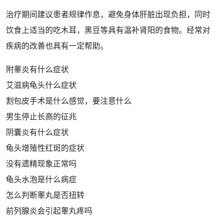
治疗期间建议患者规律作息，避免身体肝脏出现负担，同时
饮食
上适当的吃木耳，黑豆等具有温
补肾
阳的食物。
经常
对
疾病的改善也具有一定帮助。
附睾炎有什么症状
艾滋病龟头什么症状
割包皮手术是什么感觉，要注意什么
男生停止长高的征兆
阴囊炎有什么症状
龟头增殖性红斑的症状
没有遗精现象正常吗
龟头水泡是什么病症
怎么判断睾丸是否扭转
前列腺炎会引起睾丸疼吗