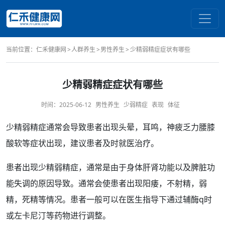
当前位置：
仁禾健康网
人群养生
男性养生
少精弱精症症状有哪些
少精弱精症症状有哪些
时间：
2025-06-12
男性养生
少弱精症
表现
体征
少精
弱精症
通常会导致患者出现头晕，
耳鸣
，神疲乏力
腰
膝
酸软等
症状
出现，建议患者及时就医
治疗
。
患者出现少精
弱精
症，通常是由于身体肝
肾
功能
以及脾脏功
能失调的
原因
导致。通常会使患者出现
阳痿
，不
射精
，弱
精，
死精
等情况。患者一般可以在医生指导下通过辅酶q时
或左卡尼汀等
药物
进行调整。