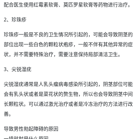
配合医生使用
红霉素软膏
、
莫匹罗星
软膏等药物进行治疗。
2、珍珠疹
珍珠疹一般是不良的卫生情况所引起的，可能会导致阴茎的
部位
出现一些
白色
的颗粒状
疱疹
，一般不伴有其他
异常
的
症
状
，并不需要
特殊治疗
，需要注意保持局部
清洁
卫生。
3、
尖锐
湿疣
尖锐湿
疣通常是
人乳头瘤病毒
感染所引起的，
阴茎部位
可能
会有乳头状或者是菜花状的赘生物，所以也会导致阴茎中间
长颗粒状。可以通过
激光
治疗或者是
冷冻
治疗的方法进行改
善。
导致男性勃起障碍的原因
一插就射是什么原因