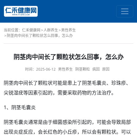
当前位置：
仁禾健康网
人群养生
男性养生
阴茎肉中间长了颗粒状怎么回事，怎么办
阴茎肉中间长了颗粒状怎么回事，怎么办
时间：
2025-06-12
男性养生
阴茎颗粒
病因
原因
阴茎
肉中间长了颗粒状可能是患上了
阴茎毛囊炎
、
珍珠疹
、
尖锐湿疣
等因素引起的，需要采取
药物
的
方法
治疗
。
1、阴茎
毛囊炎
阴茎
毛囊
炎通常是由于细菌感染所引起的，可能会导致局部
出现
炎症
反应
，会长红色的小
丘疹
，所以会有颗粒状。可以