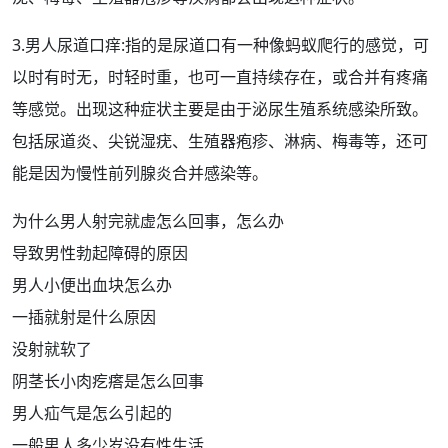
3.男人
尿道口痒
:指的是尿道口有一种像蚂蚁爬行的感觉，可
以时有时无，时轻时重，也可一直持续存在，或合并有疼痛
等感觉。出现这种症状主要是由于
泌尿生殖系统
感染所致。
包括尿道炎、
尖锐
湿疣、
生殖器
疱疹
、淋病、梅毒等，还可
能是因为
慢性前列腺炎
合并感染等。
为什么男人射完就虚怎么回事，怎么办
导致男性勃起障碍的原因
男人小便出血块怎么办
一插就射是什么原因
没射就软了
阴茎长小肉疙瘩是怎么回事
男人疝气是怎么引起的
一般男人多少岁没有性生活