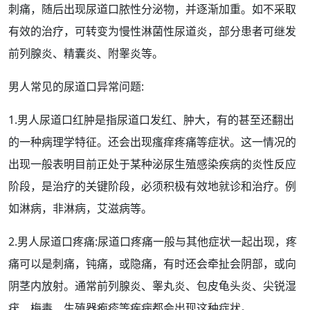
刺痛，随后出现尿道口脓性分泌物，并逐渐加重。如不采取
有效的
治疗
，可转变为慢性淋菌性尿道炎，部分患者可继发
前列腺炎
、
精囊炎
、
附睾炎
等。
男人
常见的尿道口
异常
问题:
1.男人
尿道口红
肿是指
尿道口发红
、
肿大
，有的甚至还翻出
的一种
病理
学
特征
。还会出现
瘙痒
疼痛
等症状。这一情况的
出现一般表明目前正处于某种泌尿生殖感染疾病的炎性
反应
阶段，是治疗的关键阶段，必须积极有效地就诊和治疗。例
如淋病，
非淋
病，
艾滋
病等。
2.男人
尿道口疼
痛:
尿道口疼痛
一般与其他症状一起出现，疼
痛可以是刺痛，钝痛，或隐痛，有时还会牵扯会
阴部
，或向
阴茎
内放射。通常
前列腺
炎、
睾丸
炎、
包皮
龟头
炎、
尖锐湿
疣
、
梅毒
、
生殖器疱疹
等疾病都会出现这种症状。