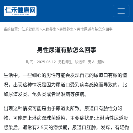
当前位置：
仁禾健康网
人群养生
男性养生
男性尿道有脓怎么回事
男性尿道有脓怎么回事
时间：
2025-06-12
男性养生
尿道炎
男人
起因
生活中，一些细心的
男性
可能会发现自己的
尿道
口有脓的情
况，出现这种情况是因为
尿道口
受到病毒感染而导致的，比
如
尿道发炎
、
龟头炎
或者是
淋病
等疾病。
出现这种情况可能是由于
尿道炎
所致。
尿道口有脓
性
分泌
物
，可能是上淋病双球菌感染，主要
症状
是:上淋菌性尿道炎
感染后，通常有2-5天的潜伏期，
尿道口红肿
，发
痒
，有轻微