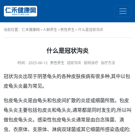
当前位置：
仁禾健康网
人群养生
男性养生
什么是冠状沟炎
什么是冠状沟炎
时间：
2025-06-12
男性养生
冠状沟炎
如何治疗
治疗方法
冠状沟
炎出现于
阴茎
龟头
的各种皮肤疾病有很多种,其中以
包
皮
龟头炎
最为常见。
包皮龟头炎
是由龟头和包皮间扩散的
炎症
或细菌所致。包皮
龟头炎主要包括
包皮炎
和龟头炎,通常都是同时发生的,所以叫
做包皮龟头炎。
感染性
包皮龟头炎通常是由白
念珠菌
、
滴
虫
、衣原体、
支原体
、
淋病
双球菌或其它细菌所感染造成的;