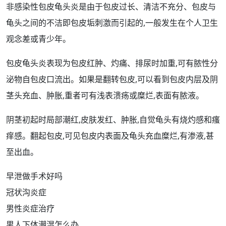
非感染性包皮龟头炎是由于
包皮过长
、
清洁
不充分、包皮与
龟头之间的不洁即
包皮垢
刺激而引起的,一般发生在个人卫生
观念差或青少年。
包皮龟头炎
表现
为
包皮红
肿、灼痛、
排尿时
加重,可有脓性
分
泌物
自包皮口流出。如果是翻转包皮,可以看到
包皮内
层及
阴
茎头
充血、肿胀,重者可有浅表
溃疡
或糜烂,表面有脓液。
阴茎初起时局部潮红,皮肤发红、肿胀,自觉龟头有烧灼感和
瘙
痒
感。翻
起包
皮,可见包皮内表面及龟头充血糜烂,有渗液,甚
至
出血
。
早泄做手术好吗
冠状沟炎症
男性炎症治疗
男人下体潮湿怎么办