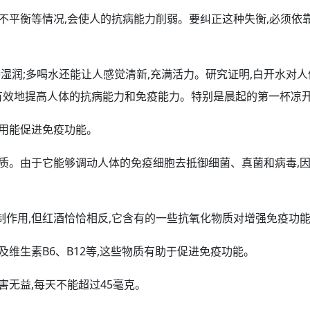
食不平衡等情况,会使人的抗病能力削弱。要纠正这种失衡,必须依
湿润;多
喝水
还能让人感觉清新,充满活力。研究证明,白开水对
有效地提高人体的抗病能力和免疫能力。特别是
晨起
的第一杯凉开
用能促进免疫
功能
。
物质。由于它能够调动人体的免疫细胞去抵御细菌、真菌和病毒,因
作用,但红酒恰恰相反,它含有的一些抗氧化物质对增强免疫功能
及维生素B6、B12等,这些物质有助于促进免疫功能。
害无益,每天不能超过45毫克。