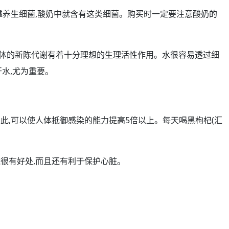
靠养生细菌,酸奶中就含有这类细菌。购买时一定要注意酸奶的
人体的新陈代谢有着十分理想的生理活性
作用
。水很容易透过细
水,尤为重要。
此,可以使人体抵御感染的能力提高5倍以上。
每天
喝
黑枸杞
(汇
很有好处,而且还有利于保护
心脏
。