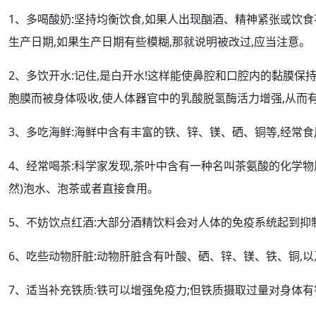
1、多
喝酸奶
:坚持均衡饮食,如果人出现酗酒、精神紧张或饮
生产日期,如果生产日期有些模糊,那就说明被改过,应当注意。
2、多饮开水:记住,是白开水!这样能使鼻腔和口腔内的黏膜保持
胞膜而被身体吸收,使人体
器官
中的乳酸脱氢酶活力增强,从而
3、多吃海鲜:海鲜中含有丰富的铁、锌、镁、硒、铜等,
经常
食
4、经常喝
茶
:科学家发现,茶叶中含有一种名叫茶氨酸的化学
然)泡水、泡茶或者直接食用。
5、不妨饮点红酒:大部分
酒精
饮料会对人体的免疫系统起到抑制
6、吃些动物肝脏:动物肝脏含有
叶酸
、硒、锌、镁、铁、铜,以
7、适当补充铁质:铁可以增强免疫力;但铁质摄取过量对身体有