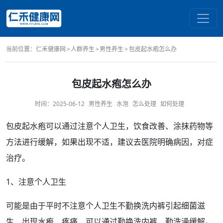
当前位置：
仁禾健康网
人群养生
男性养生
包皮起水疱怎么办
包皮起水疱怎么办
时间：
2025-06-12
男性养生
水泡
怎么处理
如何处理
包皮
起水疱可以通过注意个人卫生，
饮食
改善、涂抹
药物
等
方法
进行缓解，如果出现不适，建议去医院明确
病因
，对症
治疗
。
1、注意个人卫生
可能是由于平时不注意个人卫生不勤换洗
内裤
引起细菌滋
生，出现水疱、
疼痛
，可以通过勤换洗内裤，勤洗澡缓解。