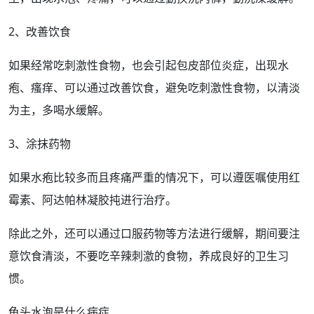
2、改善饮食
如果
经常
吃刺激性食物，也会引
起包
皮
部位
炎症
，出现水
疱、
瘙痒
、可以通过改善饮食，避免吃刺激性食物，以清淡
为主，多
喝水
缓解。
3、涂抹药物
如果水疱比较多而且疼痛严重的情况下，可以遵医嘱使用红
霉素、阿达帕林凝胶扽进行治疗。
除此之外，还可以通过口服药物等方法进行缓解，期间要注
意饮食清淡，不要吃辛辣刺激的食物，养成良好的卫生习
惯。
龟头水泡是什么病症