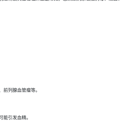
、前列腺
血管瘤
等。
可能引发血精。