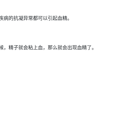
疾病的抗凝异常都可以引起血精。
候，
精子
就会粘上血，那么就会出现血精了。