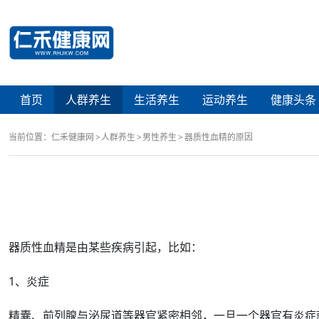
首页
人群养生
生活养生
运动养生
健康头条
当前位置：
仁禾健康网
人群养生
男性养生
器质性血精的原因
器质性
血精
是由某些疾病引起，比如：
1、
炎症
精囊
、
前列腺
与泌
尿道
等
器官
紧密相邻，一旦一个器官有炎症