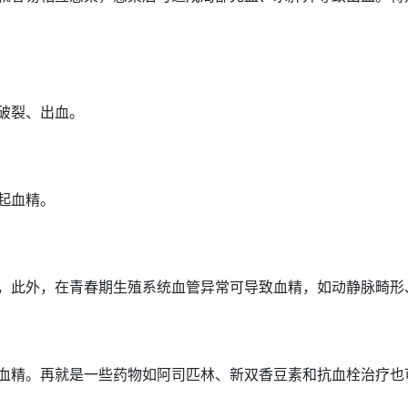
破裂、出血。
起血精。
，此外，在
青春期
生殖系统
血管异常可导致血精，如动静脉畸形
血精
。再就是一些
药物
如阿司匹林、新双香豆素和抗血栓
治疗
也