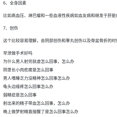
6、全身因素
比如高
血压
、淋巴瘤和一些血液
性疾病
如血友病和继发于肝脏
7、创伤
这个比较容易理解，会
阴部
创伤和
睾丸
创伤以及骨盆骨折的时
早泄做手术好吗
为什么男人射完就虚怎么回事，怎么办
阴茎长小肉疙瘩是怎么回事
男人嗜睡乏力没精神怎么回事怎么办
龟头边缘疼怎么回事怎么办
弱精症是怎么回事
射出来的精子带血怎么回事，怎么办
晚上做梦射精直接醒了是怎么回事怎么办