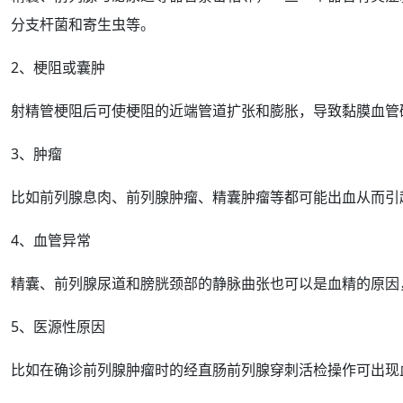
分支杆菌和寄生虫等。
2、梗阻或
囊肿
射精
管梗阻后可使梗阻的近端管道
扩张
和膨胀，导致黏膜血管
3、肿瘤
比如前列腺息肉、
前列腺肿瘤
、精囊肿瘤等都可能出血从而引
4、血管
异常
精囊、前列腺尿道和
膀胱
颈部的
静脉曲张
也可以是血精的
原因
5、医源性原因
比如在确诊前列腺肿瘤时的经直肠
前列腺穿刺
活检
操作
可
出现