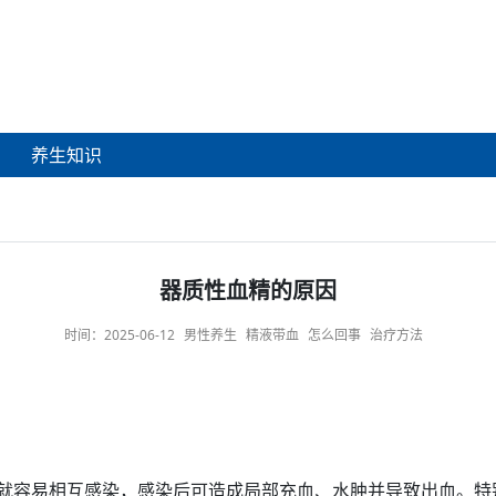
养生知识
器质性血精的原因
时间：
2025-06-12
男性养生
精液带血
怎么回事
治疗方法
就容易相互感染，感染后可造成局部充血、
水肿
并导致
出血
。特