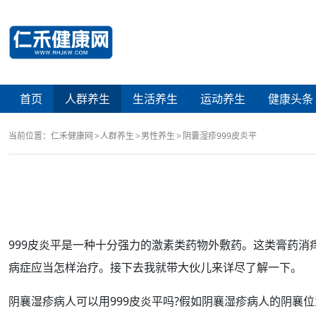
首页
人群养生
生活养生
运动养生
健康头条
当前位置：
仁禾健康网
人群养生
男性养生
阴囊湿疹999皮炎平
999皮炎平
是一种十分强力的激素类
药物
外敷药。这类膏药消
病症应当
怎样治疗
。接下去我就带大伙儿来详尽了解一下。
阴襄湿疹病人可以用999皮炎平吗?假如阴襄湿疹病人的阴襄
位