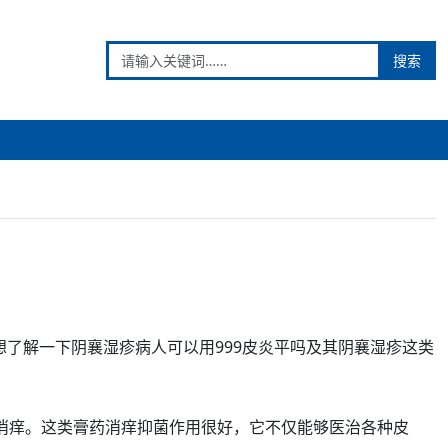
搜索
想了解一下阴襄
湿疹
病人可以用999
皮炎平
吗及其阴襄湿疹这类
来消痒。这类膏药消痒抑菌作用很好，它不仅能够医治各种皮