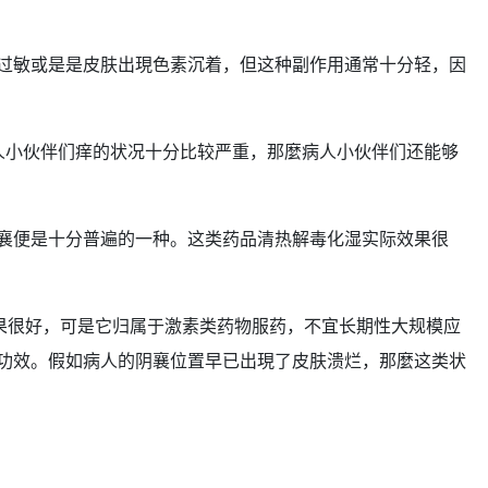
过敏或是是皮肤出現色素沉着，但这种
副作用
通常十分轻，因
人小伙伴们痒的状况十分比较严重，那麼病人小伙伴们还能够
襄便是十分普遍的一种。这类药品清热解毒化湿实际
效果
很
果很好，可是它归属于激素类药物服药，不宜长期性大规模应
功效。假如病人的阴襄位置早已出現了皮肤
溃烂
，那麼这类状