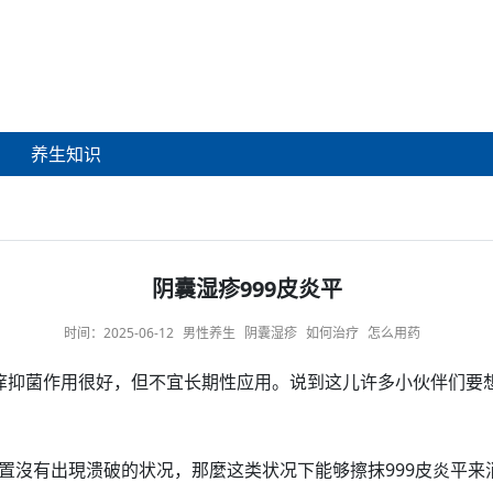
养生知识
阴囊湿疹999皮炎平
时间：
2025-06-12
男性养生
阴囊湿疹
如何治疗
怎么用药
痒
抑菌
作用
很好，但不宜
长期
性应用。说到这儿许多小伙伴们要
置
沒有出現溃破的
状况
，那麼这类状况下能够擦抹999皮炎平