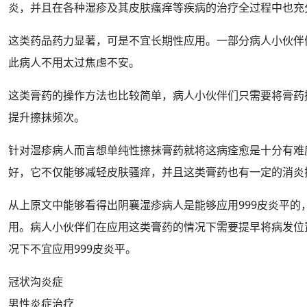
炎，并且在各种湿疹及其皮肤
瘙痒
等疾病的
治疗
全
过程
中也充
这类
药品
药力显著，可是不宜长期性应用。一部分病人小伙伴
此病人不用太过焦虑不安。
这类膏药的
操作
方法
也比较简单，病人小伙伴们只需要将膏药
提升
擦抹频次。
针对湿疹病人而言想单纯性擦抹膏药就将这病
痊愈
是十分有难
好，它不仅能够减轻皮肤
骚痒
，并且这类膏药也有一定的消炎
从上原文中能够看得出阴襄湿疹病人是能够应用999皮炎平
用。病人小伙伴们在应用这类膏药的情况下需要提早将病发位
况下不宜应用999皮炎平。
冠状沟炎症
男性炎症治疗