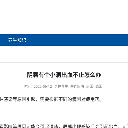
养生知识
阴囊有个小洞出血不止怎么办
时间：
2025-06-12
男性养生
睾丸疾病
起因
原因
肿
感染等
原因
引起，需要根据
不同
的
病因
对症用药。
素影响等原因可能会引起湿疹，局部
出现感染
后会引起出血，可