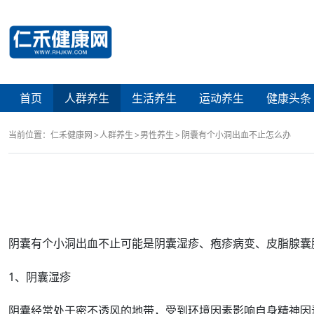
首页
人群养生
生活养生
运动养生
健康头条
当前位置：
仁禾健康网
人群养生
男性养生
阴囊有个小洞出血不止怎么办
阴囊
有个小洞
出血
不止可能是
阴囊湿疹
、
疱疹
病变、皮脂腺
囊
1、阴囊
湿疹
阴囊
经常
处于密不透风的地带，受到环境因素
影响
自身精神因