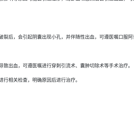
破裂后，会引起阴囊出现小孔，并伴随性出血，可遵医嘱口服阿
导致出血，可遵医嘱进行
穿刺
引流术、囊肿
切除
术等
手术治疗
。
进行相关
检查
，明确原因后进行
治疗
。