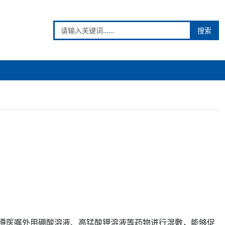
搜索
遵医嘱外用硼酸溶液、
高锰酸钾
溶液等
药物
进行湿敷，能够促