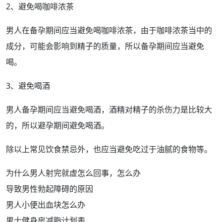
2、避免喝咖啡浓茶
男人在
备孕期间
应当避免喝咖啡浓茶，由于咖啡浓茶当中的
成分，可能会
影响
到
精子
的质量，所以
备孕期
间应当避免
喝。
3、避免喝酒
男人备孕
期间应当避免喝酒，
酒精
对精子的杀伤力是比较大
的，所以
避孕
期间避免喝酒。
除以上常见
饮食禁忌
外，也应当避免吃过于油腻的食物等。
为什么男人射完就虚怎么回事，怎么办
导致男性勃起障碍的原因
男人小便出血块怎么办
男士健身房减脂计划表