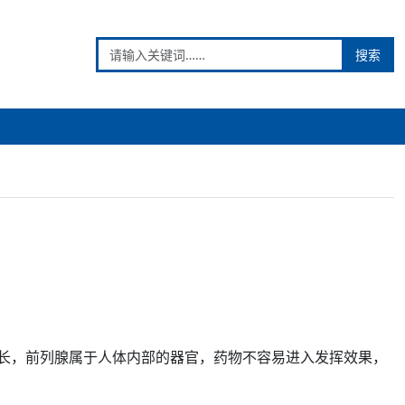
搜索
长，前列腺属于人体内部的
器官
，
药物
不容易进入发挥
效果
，