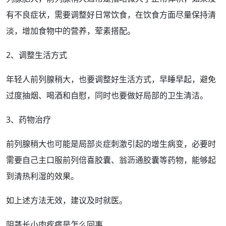
有不良
症状
，需要调整好日常饮食，在饮食方面尽量保持清
淡，增加食物中的营养，荤素搭配。
2、调整生活方式
年轻人前列腺稍大，也要调整好生活方式，早睡早起，避免
过度
抽烟
、
喝酒
和
自慰
，同时也要做好局部的卫生
清洁
。
3、
药物
治疗
前列腺稍大也可能是局部
炎症
刺激引起的
增生
病变，必要时
需要自己主口服前列倍喜胶囊、翁沥通胶囊等药物，能够起
到清热利湿的
效果
。
如上述方法无效，建议及时就医。
阴茎长小肉疙瘩是怎么回事