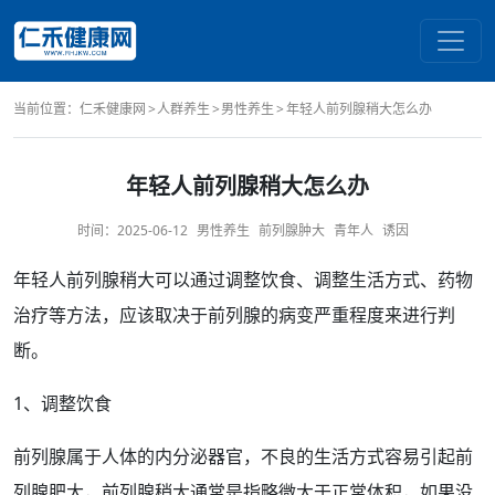
当前位置：
仁禾健康网
人群养生
男性养生
年轻人前列腺稍大怎么办
年轻人前列腺稍大怎么办
时间：
2025-06-12
男性养生
前列腺肿大
青年人
诱因
年轻人
前列腺
稍大可以通过调整
饮食
、调整生活方式、
药物
治疗
等
方法
，应该取决于前列腺的病变严重
程度
来进行判
断。
1、调整饮食
前列腺属于人体的内分泌
器官
，不良的生活方式容易引起
前
列腺肥大
，
前列腺稍大
通常是指略微大于
正常
体积，如果没