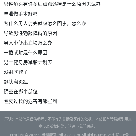
男性龟头有许多红点点还痒是什么原因怎么办
早泄做手术好吗
为什么男人射完就虚怎么回事，怎么办
导致男性勃起障碍的原因
男人小便出血块怎么办
一插就射是什么原因
男士健身房减脂计划表
没射就软了
冠状沟炎症
阴茎在哪个部位
包皮过长的危害有哪些啊
声明：本站信息仅供参考，不能作为诊断及医疗的依据。本站如有转载或引用文
章涉及版权问题，请速与我们联系。
Copyright © 2026
仁禾健康网
rhjkw.com Inc.All Rights Reserved.
赣ICP备