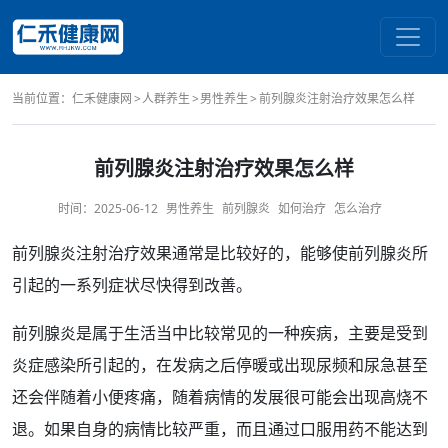
当前位置：
仁禾健康网
人群养生
男性养生
前列腺炎注射治疗效果怎么样
前列腺炎注射治疗效果怎么样
时间：
2025-06-12
男性养生
前列腺炎
如何治疗
怎么治疗
前列腺炎
注射
治疗效果
通常是
比较好
的，能够使
前列腺
炎所
引起的一系列
症状
尽快得到改善。
前列腺炎是属于生活当中比较常见的一种疾病，主要是受到
炎症
感染所引起的，在发病之后停暖或出现
尿频
和尿急甚至
还会伴随着
小便
疼痛
，随着病情的发展很可能会出现高烧不
退。如果自身的病情比较严重，而且通过口服用药不能达到