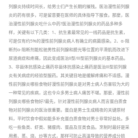
列腺炎持续时间长，给男士们产生长期的摧残。医治漫性前列腺
炎的药有很多，可是留意要在医师的具体指导下服食。那麼，医
治漫性前列腺炎吃什么中药?医治漫性前列腺炎的药品多种多
样，关键有以下几类：1、抗生素最常见的一线药品是抗生素，
可是仅有约5%的漫性前列腺炎病人有确立的病菌感染。2、α-阻
断剂α-阻断剂能松驰男性前列腺和膀光等位置的平滑肌而改进下
尿道病症和疼痛，因此变成医治Ⅱ型/Ⅲ型前列腺炎的基本药品。
3、非甾体抗感染止痛药非甾体抗感染止痛药是医治Ⅲ型前列腺
炎有关病症的经验型服药。其关键目地是缓解疼痛和不适感。漫
性前列腺炎哪些食物好漫性前列腺炎是对男士病人伤害较为大的
一种常见的疾病，这也令众多男士病人痛苦不堪。那麼，漫性前
列腺炎哪些食物好?最先，针对漫性前列腺炎病人而言蛋白质食
物对前列腺炎的医治很重要。蛋白是男士生成精夜的关键原材
料，平时饮食中假如能多补充蛋白质食物对男士非常好益处。多
吃一些鱼类、虾类、猪瘦肉、蛋品及豆类食品。烹制时最好是采
用煮、蒸、烧、炒等方式，那样可防止高溫导致的营养成分损