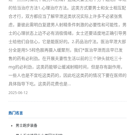
的恰当治疗方法1.心理治疗方法。这类方式要男士和女士相互配
合才行，双方都应当了解早泄这类状况实际上许多不必紧张焦
虑，妻彼此需明白复建男人射精条件刺激的必要性和可能性，男
士的心理状态上边不必有消极情绪，女士还要适度地正确引导男
士给他们自信心，它是能医好的。2.药品治疗法。医治早泄大部
分全是用5-5羟色胺再摄入缓聚剂，我们*医治早泄而且早已发
售的药有必利劲。在开展夫妻性生活以前的三个钟头就吃三十
mg的必利劲，这类药能够让缓减射精时间，但是存有副作用，
一些人也是不宜吃这类药的，因此吃这类药的情况下要在医师的
具体指导下吃。这类药花费也是...
2025-06-12
热门名言
男士跑步装备