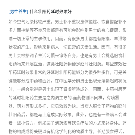
[男性养生]
什么壮阳药延时效果好
如今空气污染比较严重，男士都不重视身体锻炼、饮食搭配都不
多方面控制等不良习惯都是有可能会影响到男士的身心健康，影
响一切正常的生孕作用。因而，有很多男士都是有阳痿、早泄等
状况的产生，影响来到病人一切正常的夫妻生活。因而，有很多
男士会根据调节生活习惯来锻练自身，也是有男士会挑选服食壮
阳药物来开展医治，这类壮阳药物便是延时壮阳药。哪些速效壮
阳药廷时效果非常的好延时壮阳药能够分为很多种多样，可是关
键能够分成中药和西药。在中医学分辨男士出現无法勃起的状况
时，一般会觉得是男士出現了肾虚所造成的。因而，中药材层面
的延时壮阳药主要是之内调主导的;而药物则不同样，有喷雾
器、药丸等形式多样，它见效较为快。当病人服食了药物的延时
壮阳药后，都是马上造成实际效果。此外，也是有一些病人会试
着一些小偏方，例如栗子泡药酒等饮食疗法的方式来补身体。药
物的构成成份关键以有机化学纯化的物质主导，长期服食得话，