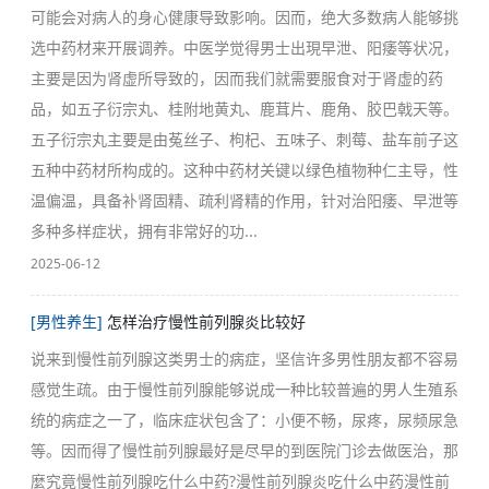
可能会对病人的身心健康导致影响。因而，绝大多数病人能够挑
选中药材来开展调养。中医学觉得男士出現早泄、阳痿等状况，
主要是因为肾虚所导致的，因而我们就需要服食对于肾虚的药
品，如五子衍宗丸、桂附地黄丸、鹿茸片、鹿角、胶巴戟天等。
五子衍宗丸主要是由菟丝子、枸杞、五味子、刺莓、盐车前子这
五种中药材所构成的。这种中药材关键以绿色植物种仁主导，性
温偏温，具备补肾固精、疏利肾精的作用，针对治阳痿、早泄等
多种多样症状，拥有非常好的功...
2025-06-12
[男性养生]
怎样治疗慢性前列腺炎比较好
说来到慢性前列腺这类男士的病症，坚信许多男性朋友都不容易
感觉生疏。由于慢性前列腺能够说成一种比较普遍的男人生殖系
统的病症之一了，临床症状包含了：小便不畅，尿疼，尿频尿急
等。因而得了慢性前列腺最好是尽早的到医院门诊去做医治，那
麼究竟慢性前列腺吃什么中药?漫性前列腺炎吃什么中药漫性前