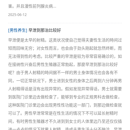
害。并且漫性前列腺炎病...
2025-06-12
[男性养生]
早泄到那治比较好
早泄便是太早的射精。这类状况使自己觉得夫妻性生活的時间过
短而回味无穷；对女性而言，也会由于劲头刚起就忽然终断，而
无法得到性的考虑。比较严重的早泄是较为非常容易确诊的，如
在接纳性兴奋后男性生殖器正常勃起，那麼早泄到那治比较好
呢？由于男人射精的時间据不一样的男士身体情况也会各有不
同，一切正常状况下，男士进到女性的身体之后两到六分钟再男
人射精得话是沒有出现异常的。假如发现异常得话，男士就需要
到医院门诊里边去做检查了，能够到专业的正规男科去做检查，
这种医院门诊里边会出现男性性功能这一部门，到那边做检查就
可以了。男性早泄常常是在性生活的情况下不可以延长射精时
间，有时男性生殖器才不久进到到女士的人体里边乃至还仅仅插
进一点点的情况下就男人射精，造成夫妻生活十分不融洽。早泄