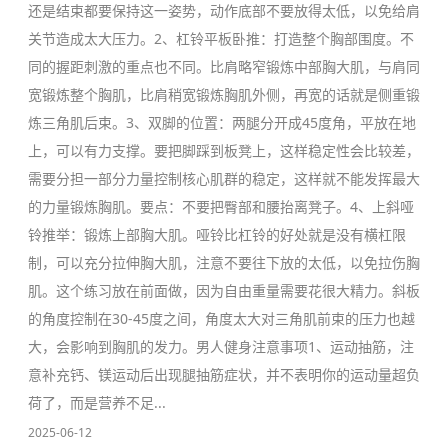
还是结束都要保持这一姿势，动作底部不要放得太低，以免给肩
关节造成太大压力。2、杠铃平板卧推：打造整个胸部围度。不
同的握距刺激的重点也不同。比肩略窄锻炼中部胸大肌，与肩同
宽锻炼整个胸肌，比肩稍宽锻炼胸肌外侧，再宽的话就是侧重锻
炼三角肌后束。3、双脚的位置：两腿分开成45度角，平放在地
上，可以有力支撑。要把脚踩到板凳上，这样稳定性会比较差，
需要分担一部分力量控制核心肌群的稳定，这样就不能发挥最大
的力量锻炼胸肌。要点：不要把臀部和腰抬离凳子。4、上斜哑
铃推举：锻炼上部胸大肌。哑铃比杠铃的好处就是没有横杠限
制，可以充分拉伸胸大肌，注意不要往下放的太低，以免拉伤胸
肌。这个练习放在前面做，因为自由重量需要花很大精力。斜板
的角度控制在30-45度之间，角度太大对三角肌前束的压力也越
大，会影响到胸肌的发力。男人健身注意事项1、运动抽筋，注
意补充钙、镁运动后出现腿抽筋症状，并不表明你的运动量超负
荷了，而是营养不足...
2025-06-12