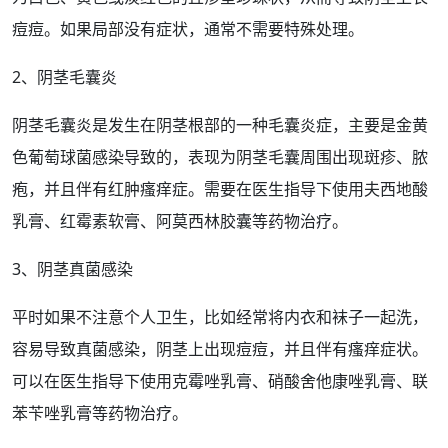
痘痘
。如果局部没有
症状
，通常不需要特殊处理。
2、阴茎
毛囊炎
阴茎
毛囊
炎是发生在
阴茎根部
的一种毛囊
炎症
，主要是金黄
色
葡萄
球菌感染导致的，表现为
阴茎毛
囊周围出现斑疹、脓
疱，并且伴有
红肿
瘙痒
症。需要在医生指导下使用夫西地酸
乳膏、
红霉素软膏
、阿莫西林胶囊等
药物治疗
。
3、阴茎真菌感染
平时如果不注意个人卫生，比如
经常
将内衣和袜子一起洗，
容易导致真菌感染，阴茎上出现
痘痘
，并且伴有瘙
痒
症状。
可以在医生指导下使用
克霉唑乳膏
、硝酸舍他康唑乳膏、联
苯苄唑乳膏等
药物
治疗。