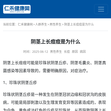
当前位置：
仁禾健康网
人群养生
男性养生
阴茎上长痘痘是为什么
阴茎上长痘痘是为什么
时间：
2025-06-12
男性养生
长痘
原因
病因
阴茎
上
长痘
痘可能是珍珠状阴茎
丘疹
、
阴茎毛囊炎
、阴茎
真
菌感染
等因素导致的，需要明确
原因
，对症
治疗
。
1、珍珠状阴茎丘疹
珍珠状阴茎丘疹是一种发生在阴茎冠状边缘和
冠状沟
的皮肤
病，可能是局部刺激以及生理
发育
变异等因素造成的，
表现
为
白色
、
黄色
或淡红色的丘疹呈珍珠状，从而导致
阴茎上
长