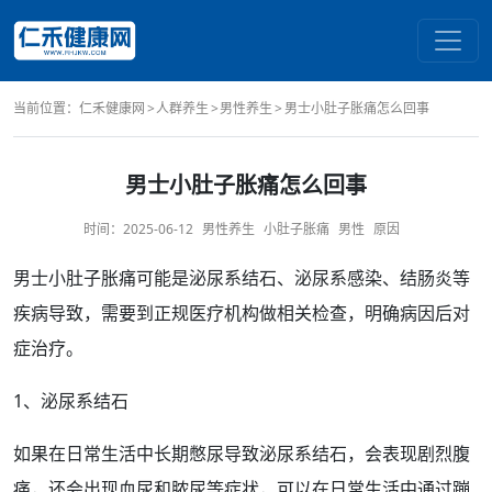
当前位置：
仁禾健康网
人群养生
男性养生
男士小肚子胀痛怎么回事
男士小肚子胀痛怎么回事
时间：
2025-06-12
男性养生
小肚子胀痛
男性
原因
男士
小
肚子胀
痛可能是泌尿系
结石
、泌尿系感染、结肠炎等
疾病导致，需要到正规医疗机构做相关
检查
，明确
病因
后对
症
治疗
。
1、泌尿系结石
如果在日常生活中
长期
憋尿导致泌尿系结石，会
表现
剧烈
腹
痛
，还会出现
血尿
和脓尿等
症状
，可以在日常生活中通过蹦