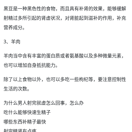
黑豆是一种
黑色
性的食物，而且具有
补肾
的效果，能够缓解
射精过多
所引起的
肾虚
状况，对
肾脏
起到滋补的
作用
，补充
营养成分。
3、羊肉
羊肉当中含有丰富的蛋白质或者氨基酸以及多种微量元素，
也可以增加自身抵抗能力。
除了以上食物以外，也可以多吃一些
枸杞
等，要注意控制
性
生活
的次数。
为什么男人射完就虚怎么回事，怎么办
吃什么能够快速生精子
哪些东西补精子最快
射完精肾有点疼