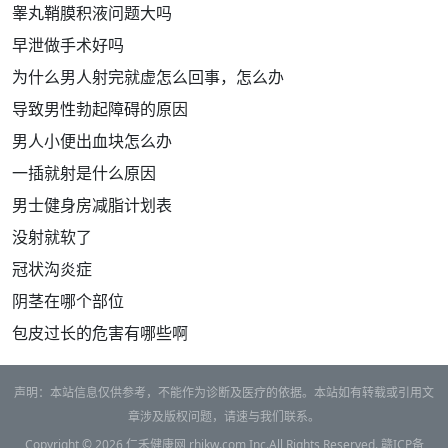
睾丸鞘膜积液问题大吗
早泄做手术好吗
为什么男人射完就虚怎么回事，怎么办
导致男性勃起障碍的原因
男人小便出血块怎么办
一插就射是什么原因
男士健身房减脂计划表
没射就软了
冠状沟炎症
阴茎在哪个部位
包皮过长的危害有哪些啊
声明：本站信息仅供参考，不能作为诊断及医疗的依据。本站如有转载或引用文
章涉及版权问题，请速与我们联系。
Copyright © 2026
仁禾健康网
rhjkw.com Inc.All Rights Reserved.
赣ICP备