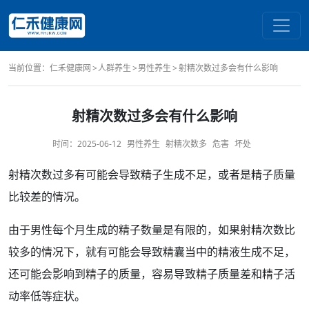
当前位置：
仁禾健康网
人群养生
男性养生
射精次数过多会有什么影响
射精次数过多会有什么影响
时间：
2025-06-12
男性养生
射精次数多
危害
坏处
射精
次数
过多
有可能会导致
精子
生成不足，或者是
精子质量
比较差的情况。
由于
男性
每个月生成的
精子数量
是有限的，如果
射精次数
比
较多的情况下，就有可能会导致
精囊
当中的
精液
生成不足，
还可能会
影响
到精子的质量，容易导致
精子质量差
和精子活
动率低等
症状
。