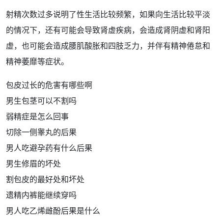
射精次数过多说明了
性生活
比较
频繁
，如果向生活比较平淡
的情况下，还有可能会导致
肾虚
疾病，会造成
肾阴虚
和
肾阳
虚
，也可能会造成
腰
肌酸胀和四肢乏力，并伴有精神倦怠和
精神萎靡等症状。
包皮过长的危害有哪些啊
男生包茎可以不割吗
弱精症是怎么回事
切除一侧睾丸的后果
男人吃避孕药有什么后果
男生修眉的坏处
割包皮的最好处和坏处
遗精内裤能继续穿吗
男人吃乙烯雌酚后果是什么