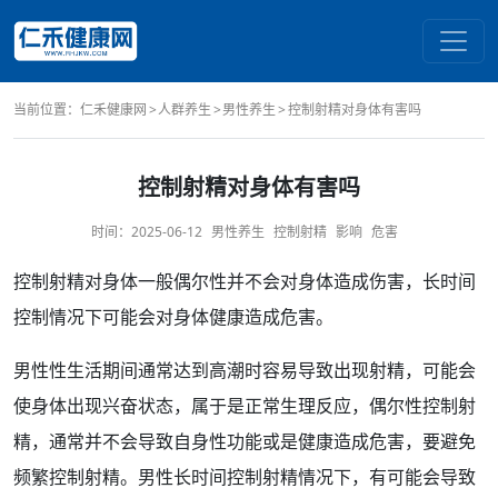
当前位置：
仁禾健康网
人群养生
男性养生
控制射精对身体有害吗
控制射精对身体有害吗
时间：
2025-06-12
男性养生
控制射精
影响
危害
控制
射精
对身体一般偶尔性并不会对身体造成伤害，
长时间
控制情况下可能会对身体健康造成
危害
。
男性
性生活
期间通常达到
高潮
时容易导致出现射精，可能会
使身体出现兴奋状态，属于是
正常
生理反应
，偶尔性
控制射
精
，通常并不会导致自身
性功能
或是健康造成危害，要避免
频繁
控制射精。男性长
时间
控制射精情况下，有可能会导致