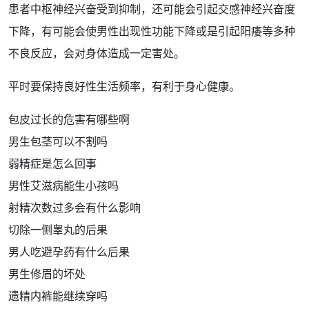
患者中枢神经兴奋受到抑制，还可能会引起交感神经兴奋度
下降
，有可能会使男性出现性
功能
下降或是引起
阳痿
等多种
不良
反应
，会对身体造成一定
害处
。
平时要保持良好性生活
频率
，有利于身心健康。
包皮过长的危害有哪些啊
男生包茎可以不割吗
弱精症是怎么回事
男性艾滋病能生小孩吗
射精次数过多会有什么影响
切除一侧睾丸的后果
男人吃避孕药有什么后果
男生修眉的坏处
遗精内裤能继续穿吗