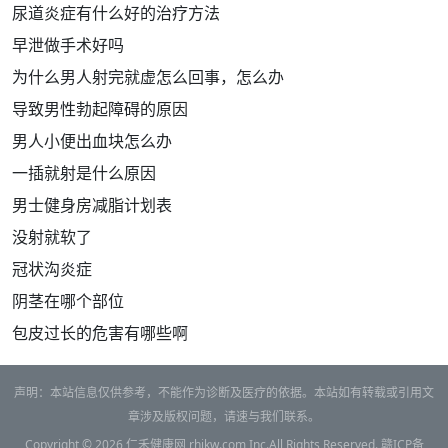
尿道炎症有什么好的治疗方法
早泄做手术好吗
为什么男人射完就虚怎么回事，怎么办
导致男性勃起障碍的原因
男人小便出血块怎么办
一插就射是什么原因
男士健身房减脂计划表
没射就软了
冠状沟炎症
阴茎在哪个部位
包皮过长的危害有哪些啊
声明：本站信息仅供参考，不能作为诊断及医疗的依据。本站如有转载或引用文
章涉及版权问题，请速与我们联系。
Copyright © 2026
仁禾健康网
rhjkw.com Inc.All Rights Reserved.
赣ICP备