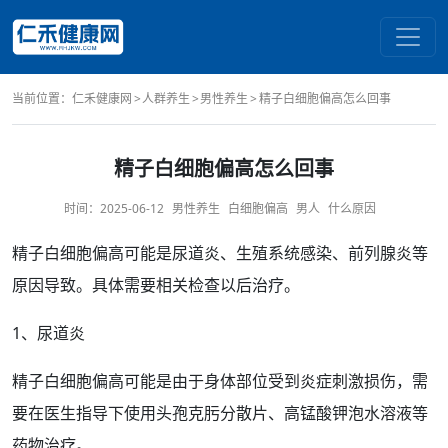
当前位置：
仁禾健康网
人群养生
男性养生
精子白细胞偏高怎么回事
精子白细胞偏高怎么回事
时间：
2025-06-12
男性养生
白细胞偏高
男人
什么原因
精子
白细胞偏高
可能是
尿道炎
、
生殖系统
感染、
前列腺炎
等
原因
导致。具体需要相关
检查
以后
治疗
。
1、
尿道
炎
精子白细胞偏高可能是由于身体
部位
受到
炎症
刺激损伤，需
要在医生指导下使用
头孢
克肟分散片、
高锰酸钾
泡水溶液等
药物治疗
。