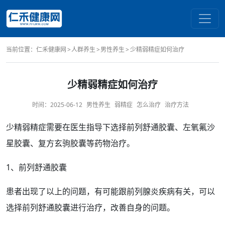
当前位置：
仁禾健康网
人群养生
男性养生
少精弱精症如何治疗
少精弱精症如何治疗
时间：
2025-06-12
男性养生
弱精症
怎么治疗
治疗方法
少精
弱精症
需要在医生指导下选择
前列舒通
胶囊、左氧氟沙
星胶囊、
复方玄驹
胶囊等
药物治疗
。
1、前列舒通胶囊
患者出现了以上的问题，有可能跟
前列腺炎
疾病有关，可以
选择前列舒通胶囊进行
治疗
，改善自身的问题。