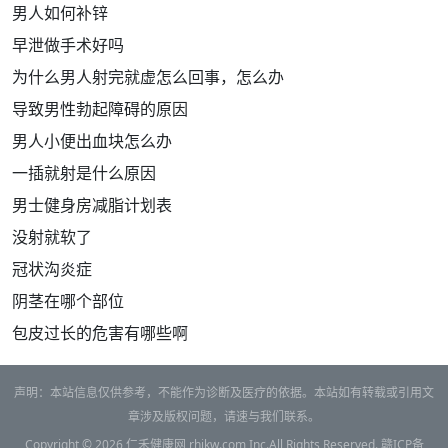
男人如何补锌
早泄做手术好吗
为什么男人射完就虚怎么回事，怎么办
导致男性勃起障碍的原因
男人小便出血块怎么办
一插就射是什么原因
男士健身房减脂计划表
没射就软了
冠状沟炎症
阴茎在哪个部位
包皮过长的危害有哪些啊
声明：本站信息仅供参考，不能作为诊断及医疗的依据。本站如有转载或引用文
章涉及版权问题，请速与我们联系。
Copyright © 2026
仁禾健康网
rhjkw.com Inc.All Rights Reserved.
赣ICP备