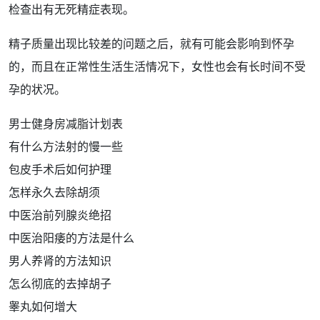
检查出有无
死精
症
表现
。
精子质量
出现比较差的问题之后，就有可能会
影响
到
怀孕
的，而且在
正常
性生活
生活情况下，
女性
也会有
长时间
不
受
孕
的
状况
。
男士健身房减脂计划表
有什么方法射的慢一些
包皮手术后如何护理
怎样永久去除胡须
中医治前列腺炎绝招
中医治阳痿的方法是什么
男人养肾的方法知识
怎么彻底的去掉胡子
睾丸如何增大