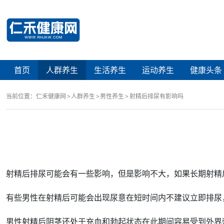
首页
人群养生
生活养生
运动养生
健康头条
当前位置：
仁禾健康网
人群养生
男性养生
射精后排尿有影响吗
射精
后排尿可能会有一些
影响
，但是影响不大，如果
长期
射精
有些
男性
在射精后可能会出现
尿意
在短
时间
内不建议立即排尿
男性射精
后
阴茎
还处于充血和
勃起
状态在此期间容易受到外界