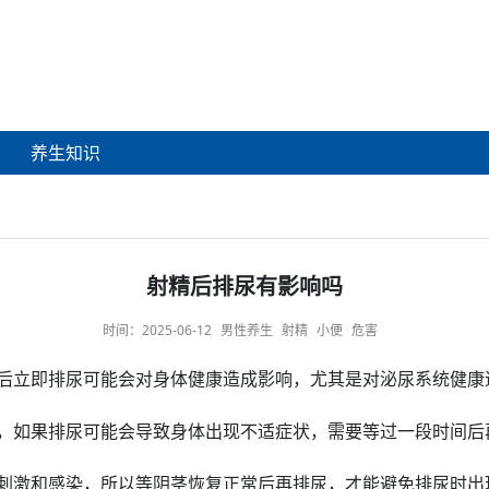
养生知识
射精后排尿有影响吗
时间：
2025-06-12
男性养生
射精
小便
危害
后
立即排尿可能会对身体健康造成影响，尤其是对
泌尿系统
健康
，如果排尿可能会导致身体出现不适
症状
，需要等过一段时间后
刺激和感染，所以等
阴茎恢复
正常
后再排尿，才能避免
排尿时
出