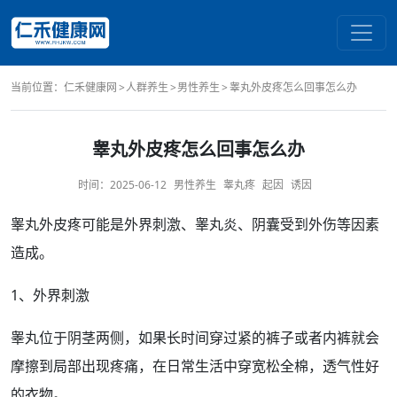
当前位置：
仁禾健康网
人群养生
男性养生
睾丸外皮疼怎么回事怎么办
睾丸外皮疼怎么回事怎么办
时间：
2025-06-12
男性养生
睾丸疼
起因
诱因
睾丸
外皮疼可能是外界刺激、
睾丸炎
、
阴囊
受到外伤等因素
造成。
1、外界刺激
睾丸位
于
阴茎
两侧，如果
长时间
穿过紧的裤子或者
内裤
就会
摩擦到局部出现
疼痛
，在日常生活中穿宽松全棉，透气性好
的衣物。