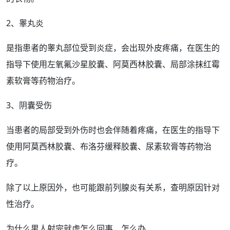
2、睾丸炎
是指患者的睾丸
部位
受到
炎症
，会出现外皮疼痛，在医生的
指导下使用左氧氟沙星胶囊、阿莫西林胶囊、局部涂抹
红霉
素软膏
等
药物治疗
。
3、阴囊受伤
当患者的局部受到外伤时也会伴随着疼痛，在医生的指导下
使用阿莫西林胶囊、布洛芬缓释胶囊、尿素软膏等
药物
治
疗
。
除了以上
原因
外，也可能跟
前列腺炎
有关系，查明原因针对
性治疗。
为什么男人射完就虚怎么回事，怎么办