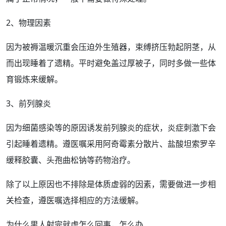
2、物理因素
因为被褥温暖沉重会压迫外
生殖器
，束缚挤压
勃起
阴茎
，从
而出现睡着了遗精。平时避免盖过厚被子，同时多做一些体
育
锻炼
来缓解。
3、
前列腺
炎
因为细菌感染等的原因诱发前列腺炎的症状，
炎症
刺激下会
引起睡着遗精。遵医嘱采用阿奇霉素分散片、盐酸坦索罗辛
缓释胶囊、
头孢
曲松钠等
药物治疗
。
除了以上原因也不排除是体质虚弱的因素，需要做进一步相
关
检查
，遵医嘱选择相应的
方法
缓解。
为什么男人射完就虚怎么回事，怎么办