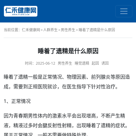
当前位置：
仁禾健康网
人群养生
男性养生
睡着了遗精是什么原因
睡着了遗精是什么原因
时间：
2025-06-12
男性养生
睡觉遗精
起因
诱因
睡着了
遗精
一般是
正常
情况、物理因素、
前列腺炎
等
原因
造
成，需要到正规医院就诊，在医生指导下针对性
治疗
。
1、正常情况
因为
青春期
男性
体内的激素水平会出现
增高
，不断产生
精
液
，精液
过多
时会腱反射性
射精
，出现睡着了遗精的
症状
。
属于正常情况，一般不需要做特殊处理。