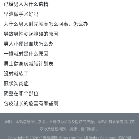
已婚男人为什么遗精
早泄做手术好吗
为什么男人射完就虚怎么回事，怎么办
导致男性勃起障碍的原因
男人小便出血块怎么办
一插就射是什么原因
男士健身房减脂计划表
没射就软了
冠状沟炎症
阴茎在哪个部位
包皮过长的危害有哪些啊
声明：本站信息仅供参考，不能作为诊断及医疗的依据。本站如有转载或引用文
章涉及版权问题，请速与我们联系。
Copyright © 2026
仁禾健康网
rhjkw.com Inc.All Rights Reserved.
赣ICP备