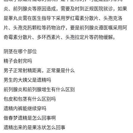
炎、
前列腺炎
等
原因
造成，需要及时到正规医院就诊，如果
是
睾丸炎
需在医生指导下采用罗红霉素分散片、
头孢
克洛
片、头孢克肟颗粒等
药物治疗
，要是
前列腺
炎遵医嘱采用阿
奇霉素分散片、多环西素片、头孢拉定片等
药物
缓解。
阴茎在哪个部位
精子会射完吗
男子正常射精距离，正常量是什么
男生的大姨父是遗精吗
前列腺炎和前列腺增生有什么区别
包皮和包茎有什么区别吗
遗精内裤能继续穿吗
做春梦遗精是怎么回事啊
遗精出来的是果冻状怎么回事