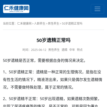
当前位置：
仁禾健康网
人群养生
男性养生
50岁遗精正常吗
50岁遗精正常吗
时间：
2025-06-12
男性养生
遗精
中年
特点
50岁
遗精
是否
正常
，需要根据自身的情况来决定。
1、50岁遗精正常：遗精是一种正常的生理情况，是指在没
有
性生活
的情况下，
精液
泄出来，如果只是偶尔发生遗精情
况，不需要做特殊处理，属于正常的情况。
2、50岁遗精不正常：50岁出现遗精，如果遗精
次数
频繁
，
出现了
尿道
疼痛
等的情况，是不正常的，可能是因为
睾丸