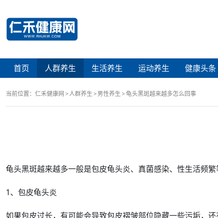
首页
人群养生
生活养生
运动养生
健康头条
当前位置：
仁禾健康网
人群养生
男性养生
龟头黑斑越来越多怎么回事
龟头
黑斑
越来越多一般是
包皮
龟头炎
、
真菌感染
、
性生活
频繁
1、
包皮龟头炎
如果
包皮过长
，有可能会导致包皮褶皱
部位
隐藏一些
污垢
，还