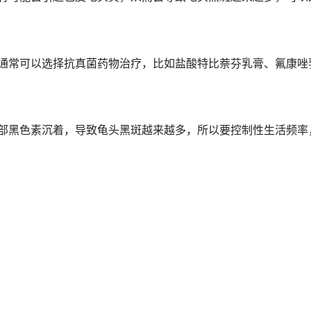
通常可以选择抗真菌
药物治疗
，比如盐酸特比萘芬乳膏、氟康唑
部
黑色
素沉着，导致龟头黑斑越来越多，所以要控制性生活
频率