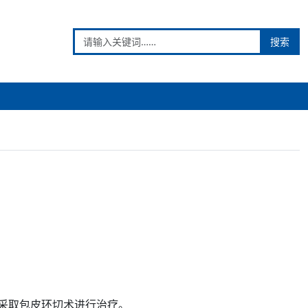
搜索
采取
包皮环
切术进行
治疗
。