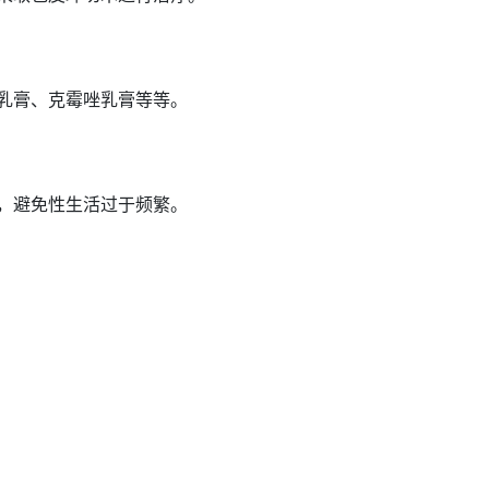
乳膏、
克霉唑乳膏
等等。
，避免性生活过于频繁。