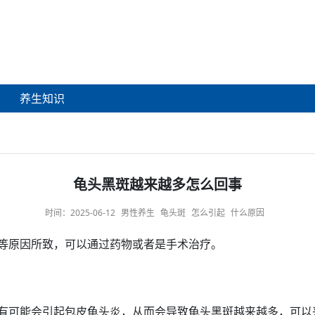
养生知识
龟头黑斑越来越多怎么回事
时间：
2025-06-12
男性养生
龟头斑
怎么引起
什么原因
等
原因
所致，可以通过
药物
或者是
手术治疗
。
有可能会引
起包
皮龟头炎，从而会导致
龟头黑
斑越来越多，可以