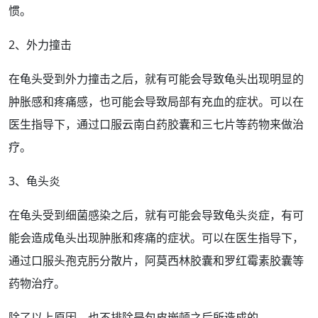
惯。
2、外力撞击
在龟头受到外力撞击之后，就有可能会导致龟头出现明显的
肿胀感和
疼痛
感，也可能会导致局部有充血的
症状
。可以在
医生指导下，通过口服云南白药胶囊和三七片等
药物
来做治
疗。
3、龟头炎
在龟头受到细菌感染之后，就有可能会导致
龟头炎症
，有可
能会造成龟头出现肿胀和疼痛的症状。可以在医生指导下，
通过口服
头孢
克肟分散片，阿莫西林胶囊和罗红霉素胶囊等
药物治疗
。
除了以上
原因
，也不排除是
包皮
嵌顿
之后所造成的。