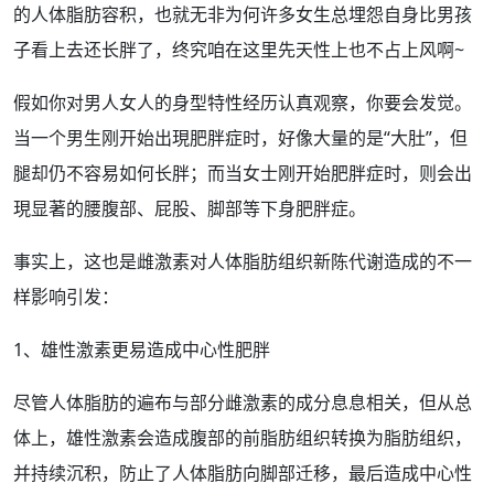
的人体脂肪容积，也就无非为何许多女生总埋怨自身比男
孩
子
看上去还
长胖
了，终究咱在这里先天性上也不占上风啊~
假如你对男人女人的身型
特性
经历认真观察，你要会发觉。
当一个男生刚开始出現
肥胖
症时，好像大量的是“大肚”，但
腿却仍不容易如何长胖；而当女士刚开始肥胖症时，则会出
現显著的
腰
腹部
、屁股、脚部等下身肥胖症。
事实上，这也是雌激素对人体脂肪组织新陈代谢造成的不一
样影响引发：
1、
雄性激素
更易造成中心性肥胖
尽管人体脂肪的遍布与部分雌激素的成分息息相关，但从总
体上，雄性激素会造成腹部的前脂肪组织转换为脂肪组织，
并持续沉积，防止了人体脂肪向脚部迁移，最后造成中心性