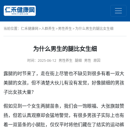
当前位置：
仁禾健康网
人群养生
男性养生
为什么男生的腿比女生细
为什么男生的腿比女生细
时间：
2025-06-12
男性养生
腿细
男性
原因
露腿的时节来了，走在街上尽管也不缺见到很多有着一双大
美腿的女孩，但不清楚大伙儿
有没有
发觉，好像
腿细
的
男孩
子比女孩大量？
假如见到一个女生两腿苗条，我们会一饱眼福、大张旗鼓赞
扬，但若认真观察却会猛地警觉，有很多
男孩子
实际上也有
着一双苗条的小腿肚，仅仅平时将他们藏在了结实的运动裤