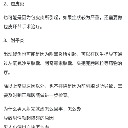
2、
包皮
炎
也可能是因为包皮炎所引起，如果
症状
较为严重，还需要做
包皮环
节
手术治疗
。
3、
附睾
炎
出现
鳗鱼
也可能是因为附睾炎所引起，可以在医生指导下通
过左氧氟沙星胶囊、阿奇霉素胶囊、
头孢
克肟颗粒等
药物治
疗
。
除以上常见原因以外，也不排除是因为
前列腺炎
所导致，需
要及时到正规医院做进一步
检查
。
为什么男人射完就虚怎么回事，怎么办
导致男性勃起障碍的原因
男人小便出血块怎么办