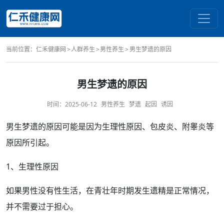
当前位置：
仁禾健康网
人群养生
男性养生
男生梦遗的原因
男生梦遗的原因
时间：
2025-06-12
男性养生
梦遗
起因
诱因
男生
梦遗
的
原因
可能是因为生理性原因、
包皮炎
、
附睾炎
等
原因所引起。
1、生理性原因
如果
男性
没有
性生活
，在青壮年时期发生
遗精
是
正常
情况，
并不需要过于担心。