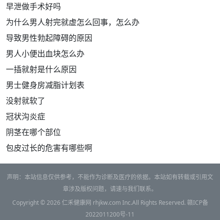
早泄做手术好吗
为什么男人射完就虚怎么回事，怎么办
导致男性勃起障碍的原因
男人小便出血块怎么办
一插就射是什么原因
男士健身房减脂计划表
没射就软了
冠状沟炎症
阴茎在哪个部位
包皮过长的危害有哪些啊
声明：本站信息仅供参考，不能作为诊断及医疗的依据。本站如有转载或引用文
章涉及版权问题，请速与我们联系。
Copyright © 2026
仁禾健康网
rhjkw.com Inc.All Rights Reserved.
赣ICP备
2022011200号-11