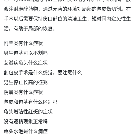
会
注射
麻醉
药物
，通过无菌的环境对局部的包皮做切割。在
手术以后需要保持伤口
部位
的清洁卫生，短
时间
内避免
性生
活
，有助于局部的
恢复
。
附睾炎有什么症状
男生包茎可以不割吗
艾滋病龟头什么症状
割包皮手术是什么感觉，要注意什么
男生停止长高的征兆
阴囊炎有什么症状
包皮和包茎有什么区别吗
龟头增殖性红斑的症状
没有遗精现象正常吗
龟头水泡是什么病症