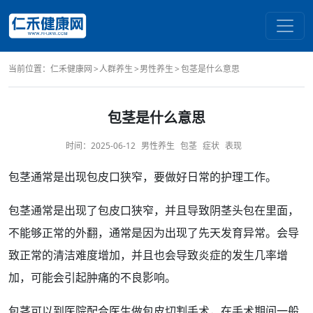
当前位置：
仁禾健康网
人群养生
男性养生
包茎是什么意思
包茎是什么意思
时间：
2025-06-12
男性养生
包茎
症状
表现
包茎
通常是出现
包皮
口狭窄，要做好日常的
护理
工作。
包茎通常是出现了包皮口狭窄，并且导致
阴茎
头包在里面，
不能够
正常
的外翻，通常是因为出现了先天
发育
异常
。会导
致正常的
清洁
难度增加，并且也会导致
炎症
的发生
几率
增
加，可能会引起
肿痛
的不良
影响
。
包茎可以到医院配合医生做包皮切割
手术
，在手术期间一般