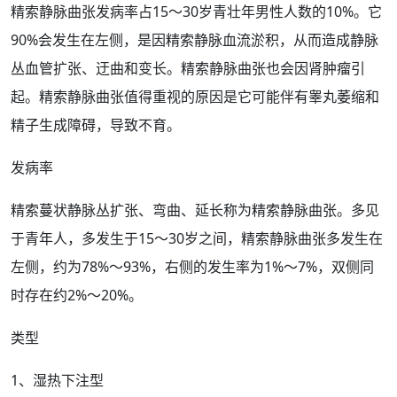
精索静脉曲张发病率占15～30岁青壮年男性人数的10%。它
90%会发生在左侧，是因精索静脉血流淤积，从而造成静脉
丛血管
扩张
、迂曲和变长。精索静脉曲张也会因
肾
肿瘤引
起。精索静脉曲张值得重视的原因是它可能伴有睾丸萎缩和
精子生成障碍，导致不育。
发病率
精索蔓状静脉丛扩张、弯曲、延长称为精索静脉曲张。多见
于
青年人
，多发生于15～30岁之间，精索静脉曲张多发生在
左侧，约为78%～93%，右侧的发生率为1%～7%，双侧同
时存在约2%～20%。
类型
1、湿热下注型