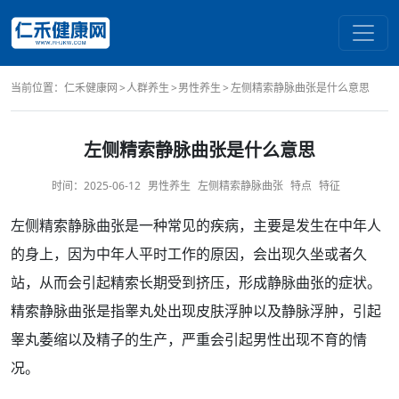
当前位置：
仁禾健康网
人群养生
男性养生
左侧精索静脉曲张是什么意思
左侧精索静脉曲张是什么意思
时间：
2025-06-12
男性养生
左侧精索静脉曲张
特点
特征
左侧
精索静脉曲张
是一种常见的疾病，主要是发生在
中年人
的身上，因为
中年
人平时工作的
原因
，会出现久坐或者久
站，从而会引起
精索
长期
受到挤压，形成
静脉曲张
的
症状
。
精索静脉
曲张是指
睾丸
处出现皮肤
浮肿
以及静脉浮肿，引起
睾丸萎缩
以及
精子
的生产，严重会引起
男性
出现
不育
的情
况。