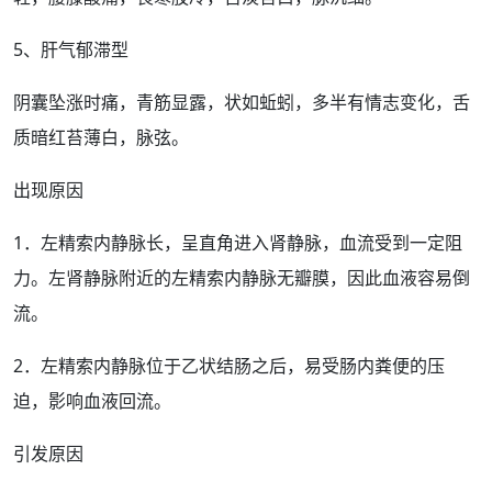
5、肝气郁滞型
阴囊坠涨时痛，青筋显露，状如蚯蚓，多半有情志变化，舌
质暗红苔薄白，脉弦。
出现原因
1．左精索内静脉长，呈直角进入肾静脉，血流受到一定阻
力。左肾静脉附近的左精索内静脉无瓣膜，因此血液容易
倒
流
。
2．左精索内静脉位于乙状结肠之后，易受肠内粪便的压
迫，
影响
血液回流。
引发原因