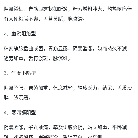
阴囊
微红，青筋显露状如蚯蚓，精索
增粗
肿大
，灼热
疼痛
伴
有
大便
粘腻不爽，舌苔黄腻，脉弦滑。
2、血淤阻络型
精索静脉盘曲成团，青筋显露，阴囊坠涨，隐痛持久不减，
遇劳加重，舌有淤斑，脉沉细。
3、
气虚
下陷型
阴囊坠胀，遇劳加重，休息减轻，神疲乏力，纳呆，舌质淡
胖，脉沉缓。
4、寒滞撅阴型
阴囊坠涨，睾丸抽痛，牵及少腹会阴，站立加重，平卧减
轻，
腰
膝
酸痛
，
畏寒
肢冷，舌淡苔白，脉沉细。