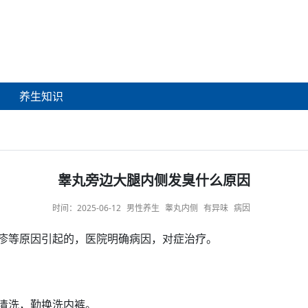
养生知识
睾丸旁边大腿内侧发臭什么原因
时间：
2025-06-12
男性养生
睾丸内侧
有异味
病因
疹
等
原因
引起的，医院明确
病因
，对症
治疗
。
清洗，勤换洗
内裤
。