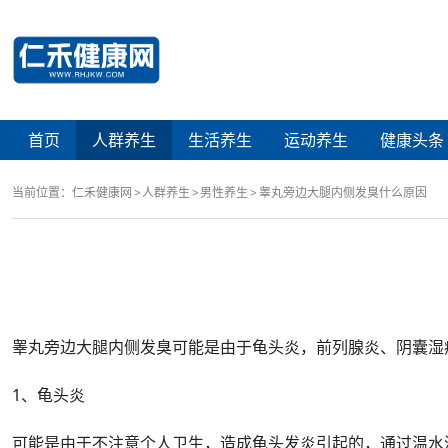
首页
人群养生
生活养生
运动养生
健康头条
当前位置：
仁禾健康网
人群养生
男性养生
睾丸旁边大腿内侧发臭什么原因
睾丸
旁边大腿内侧发臭可能是由于
龟头炎
，
前列腺炎
、
阴囊
湿
1、
龟头
炎
可能是由于不注意个人卫生，造成
龟头发炎
引起的，通过温水