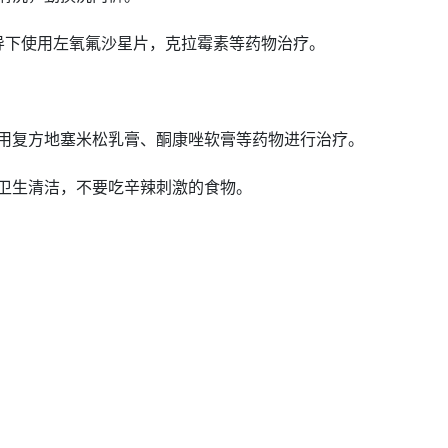
导下使用左氧氟沙星片，克拉霉素等
药物治疗
。
用复方地塞米松乳膏、酮康唑软膏等
药物
进行治疗。
卫生
清洁
，不要吃辛辣刺激的食物。