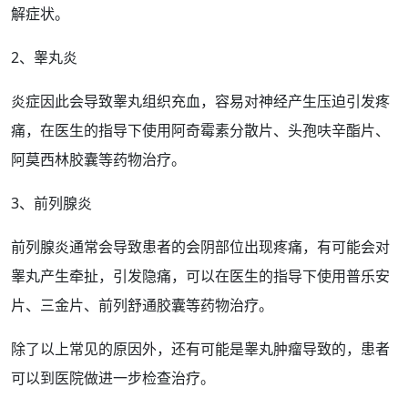
解
症状
。
2、睾丸炎
炎症
因此会导致睾丸组织充血，容易对神经产生压迫引发
疼
痛
，在医生的指导下使用阿奇霉素分散片、
头孢
呋辛酯片、
阿莫西林胶囊等
药物治疗
。
3、
前列腺
炎
前列腺炎通常会导致患者的会
阴部
位出现疼痛，有可能会对
睾丸产生牵扯，引发隐痛，可以在医生的指导下使用普乐安
片、三金片、
前列舒通
胶囊等
药物
治疗。
除了以上常见的原因外，还有可能是
睾丸肿
瘤导致的，患者
可以到医院做进一步检查治疗。