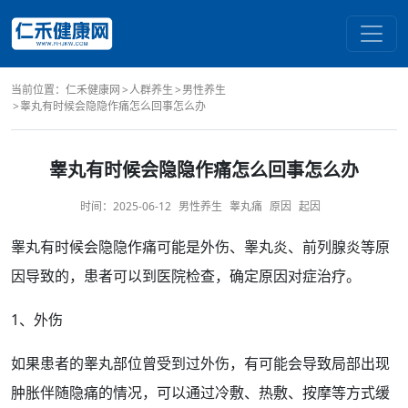
当前位置：
仁禾健康网
人群养生
男性养生
睾丸有时候会隐隐作痛怎么回事怎么办
睾丸有时候会隐隐作痛怎么回事怎么办
时间：
2025-06-12
男性养生
睾丸痛
原因
起因
睾丸
有时候会隐隐作痛可能是外伤、
睾丸炎
、
前列腺炎
等
原
因
导致的，患者可以到医院
检查
，确定原因对症
治疗
。
1、外伤
如果患者的睾丸
部位
曾受到过外伤，有可能会导致局部出现
肿胀伴随隐痛的情况，可以通过冷敷、
热敷
、
按摩
等方式缓