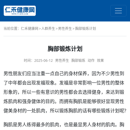
当前位置：
仁禾健康网
人群养生
男性养生
胸部锻炼计划
胸部锻炼计划
时间：
2025-06-12
男性养生
胸部锻炼
动作
效果
男性
朋友们应当注重一点自己的身材
保养
，因为不少男性到
了
中年
都会出现发福现象。发福是非常
影响
一位男性的整体
形象的，所以一些有意识的男性都会去选择
健身
，来达到
锻
炼
肌肉和强身健体的目的。而拥有
胸肌
是能够很好显现男性
健美身材的一处肌肉，所以锻炼胸肌的话
有哪些
锻炼计划
呢?
胸肌是
男人
练得最多的肌肉，也是最显男人身材的肌肉。胸