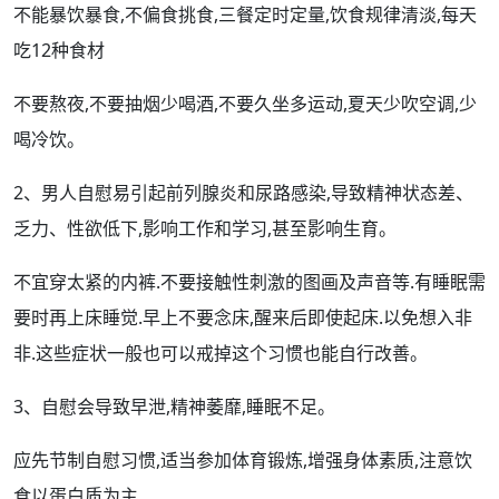
不能暴饮暴食,不偏食挑食,三餐定时定量,饮食规律清淡,
每天
吃12种食材
不要熬夜,不要抽烟少喝酒,不要久坐多运动,夏天少吹空调,少
喝冷饮。
2、
男人
自慰易引起
前列腺炎
和
尿路感染
,导致精神状态差、
乏力、
性欲
低下,
影响
工作和学习,甚至
影响生育
。
不宜穿太紧的
内裤
.不要接触
性刺激
的图画及声音等.有
睡眠
需
要时再上床睡觉.早上不要念床,醒来后即使起床.以免想入非
非.这些
症状
一般也可以戒掉这个习惯也能自行改善。
3、自慰会
导致早泄
,精神萎靡,
睡眠不足
。
应先节制自慰习惯,适当参加体育锻炼,
增强
身体素质,注意饮
食以蛋白质为主,