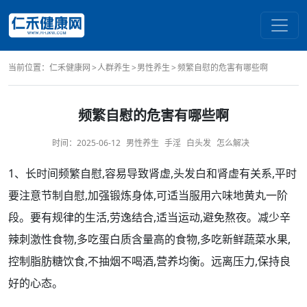
当前位置：
仁禾健康网
人群养生
男性养生
频繁自慰的危害有哪些啊
频繁自慰的危害有哪些啊
时间：
2025-06-12
男性养生
手淫
白头发
怎么解决
1、
长时间
频繁
自慰
,容易导致
肾虚
,
头发白
和
肾
虚有关系,平时
要注意节制自慰,加强
锻炼
身体,可适当服用
六味地黄丸
一阶
段。要有规律的生活,劳逸结合,适当运动,避免
熬夜
。减少辛
辣刺激性食物,多吃蛋白质含量高的食物,多吃新鲜蔬菜
水果
,
控制脂肪糖
饮食
,不
抽烟
不
喝酒
,营养均衡。远离压力,保持良
好的心态。