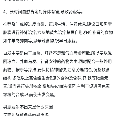
4、长
时间
自慰肯定对身体有害,导致肾虚等。
推荐及时戒掉过度自慰、正规生活、注意休息,建议口服男宝
胶囊进行
补肾
治疗
,六味地黄丸治疗
禁忌
自慰,多吃补肾的食物
如牛羊肉狗肉等,忌辛辣食物,祝早日
康复
。
白发主要是由于
血热
、肝肾不足和
气血亏虚
所致,所以要以滋
阴凉血、养血乌发、补肾安神的
药物
为主,同时配合一些外用
药物、
按摩
等疗法.要保持精神愉快,注意劳逸结合,调整饮食
结构
,多吃以上富含维生素B族的食物及含铜,锌,铁等微量元
素,适当进行头部按摩,增加头皮血液循环,有利于促进
黑色
素
颗粒的合成,从而使头发变黑。
男朋友射不出来是什么原因
牙膏能降低龟头敏感度吗