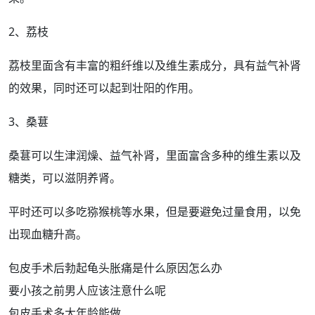
2、荔枝
荔枝里面含有丰富的粗纤维以及维生素成分，具有益气补
肾
的效果，同时还可以起到壮阳的
作用
。
3、桑葚
桑葚可以生津润燥、益气补肾，里面富含多种的维生素以及
糖类，可以滋阴
养肾
。
平时还可以多吃猕猴桃等水果，但是要避免过量食用，以免
出现血糖升高。
包皮手术后勃起龟头胀痛是什么原因怎么办
要小孩之前男人应该注意什么呢
包皮手术多大年龄能做