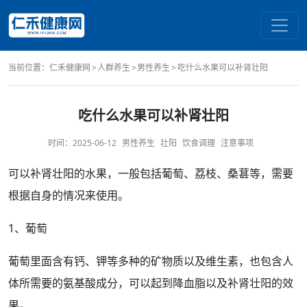
当前位置：
仁禾健康网
人群养生
男性养生
吃什么水果可以补肾壮阳
吃什么水果可以补肾壮阳
时间：
2025-06-12
男性养生
壮阳
饮食调理
注意事项
可以
补肾
壮阳
的
水果
，一般包括
葡萄
、荔枝、桑葚等，需要
根据自身的情况来使用。
1、葡萄
葡萄里面含有钙、钾等多种的矿物质以及维生素，也包含人
体所需要的氨基酸成分，可以起到降血脂以及
补肾壮阳
的
效
果
。