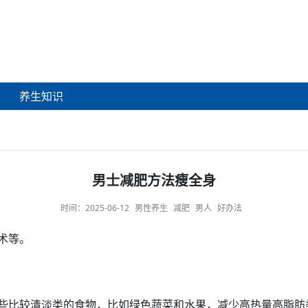
养生知识
男士减肥方法瘦全身
时间：
2025-06-12
男性养生
减肥
男人
好办法
术
等。
些比较清淡类的食物，比如绿色蔬菜和
水果
，减少高
热量
高脂肪