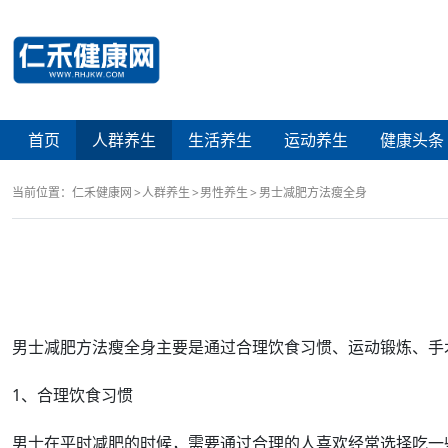
首页
人群养生
生活养生
运动养生
健康头条
当前位置：
仁禾健康网
人群养生
男性养生
男士减肥方法瘦全身
男士
减肥
方法
瘦全身
主要是通过合理
饮食
习惯、运动
锻炼
、
手
1、合理饮食习惯
男士在平时减肥的时候，需要通过合理的人
喜欢
经常
选择吃一