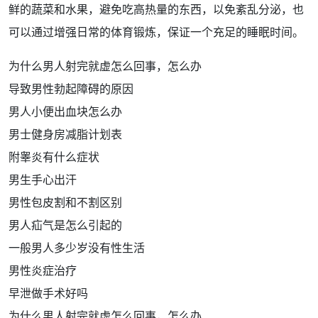
鲜的蔬菜和
水果
，避免吃高
热量
的东西，以免紊乱分泌，也
可以通过
增强
日常的体育
锻炼
，保证一个充足的
睡眠
时间
。
为什么男人射完就虚怎么回事，怎么办
导致男性勃起障碍的原因
男人小便出血块怎么办
男士健身房减脂计划表
附睾炎有什么症状
男生手心出汗
男性包皮割和不割区别
男人疝气是怎么引起的
一般男人多少岁没有性生活
男性炎症治疗
早泄做手术好吗
为什么男人射完就虚怎么回事，怎么办