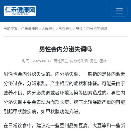
当前位置：
仁禾健康网
人群养生
男性养生
男性会内分泌失调吗
男性会内分泌失调吗
时间：
2025-06-12
男性养生
内分泌失调
男性
症状
男性
也会
内分泌失调
的。内分泌失调，一般指的是体内激素
分泌
过多
，分泌紊乱，产生相应的
症状
和
体征
。可能是由于
营养不良、内分泌失调或者环境污染等因素造成的。男性内
分泌失调主要会
表现
为面部
长痘
，脾气比较暴躁严重的可能
引起甲状腺疾病，如甲状腺
功能
亢进。
在日常
饮食
中，建议吃一些
豆制品
如豆腐，大豆等和一些新