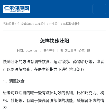
当前位置：
仁禾健康网
人群养生
男性养生
怎样快速壮阳
怎样快速壮阳
时间：
2025-06-12
男性养生
壮阳
怎么壮阳
如何壮阳
快速
壮阳
的
方法
有调整
饮食
、运动
锻炼
、
药物治疗
等，患者
可以到医院
检查
，在医生的指导下进行辨证
治疗
。
1、调整饮食
患者可以适当的吃一些有
滋补
功效
的食物，比如巧克力、
枸
杞
、牡蛎等，有助于提高
肾脏
部位
的
功能
，缓解
肾阳虚
的情
况。