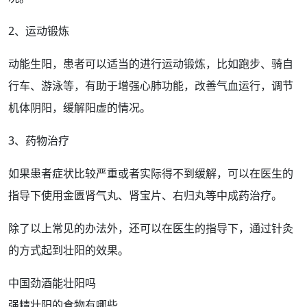
2、运动锻炼
动能生阳，患者可以适当的进行运动锻炼，比如
跑步
、骑自
行车、
游泳
等，有助于
增强
心肺功能，改善气血运行，调节
机体阴阳，缓解
阳虚
的情况。
3、
药物
治疗
如果患者
症状
比较严重或者实际得不到缓解，可以在医生的
指导下使用金匮
肾
气丸、
肾宝
片、
右归丸
等中成药治疗。
除了以上常见的
办法
外，还可以在医生的指导下，通过针灸
的方式起到壮阳的
效果
。
中国劲酒能壮阳吗
强精壮阳的食物有哪些